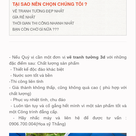
TẠI SAO NÊN CHỌN CHÚNG TÔI ?
VẼ TRANH TƯỜNG ĐẸP NHẤT
GÍA RẺ NHẤT
THỜI GIAN THI CÔNG NHANH NHẤT
BẠN CÒN CHỜ GÌ NỮA ???
- Nếu Quý vị cần một đơn vị
vẽ tranh tường 3d
với những
đặc điểm sau: Chất lượng sản phẩm
- Thiết kế độc đáo khác biệt
- Nước sơn tốt và bền
-Thi công liên tỉnh
- Giá thành không thấp, cũng không quá cao ( phù hợp với
chất lượng)
- Phục vụ nhiệt tình, chu đáo
- Luôn tận tụy và cố gắng hết mình vì một sản phẩm tốt và
một Công trình đẳng cấp.
- Hãy nhấc máy và liên hệ để được tư vấn :
0906.700.004(Họa sỹ Thắng)