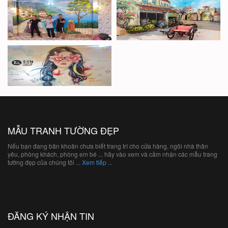
MẪU TRANH TƯỜNG ĐẸP
Nếu bạn đang băn khoăn chưa biết trang trí cho cửa hàng, ngôi nhà thân
yêu, phòng khách, phòng em bé ... hãy vào xem và cảm nhận các mẫu trang
tường đẹp của chúng tôi ...
Xem tiếp ...
ĐĂNG KÝ NHẬN TIN