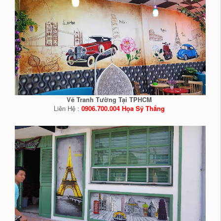
Vẽ Tranh Tường Tại TPHCM
Liên Hệ :
0906.700.004 Họa Sỹ Thắng