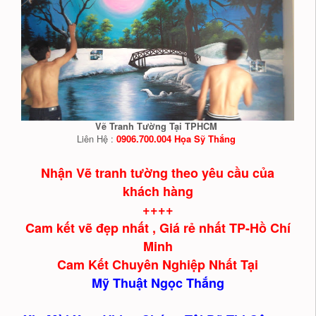
Vẽ Tranh Tường Tại TPHCM
Liên Hệ :
0906.700.004 Họa Sỹ Thắng
Nhận Vẽ tranh tường theo yêu cầu của
khách hàng
++++
Cam kết vẽ đẹp nhất , Giá rẻ nhất TP-Hồ Chí
Minh
Cam Kết Chuyên Nghiệp Nhất Tại
Mỹ Thuật Ngọc Thắng