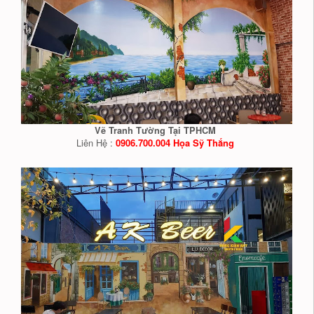
Vẽ Tranh Tường Tại TPHCM
Liên Hệ :
0906.700.004 Họa Sỹ Thắng