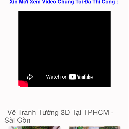
Xin Mời Xem Video Chúng Tôi Đã Thi Công :
Vẽ Tranh Tường 3D Tại TPHCM -
Sài Gòn