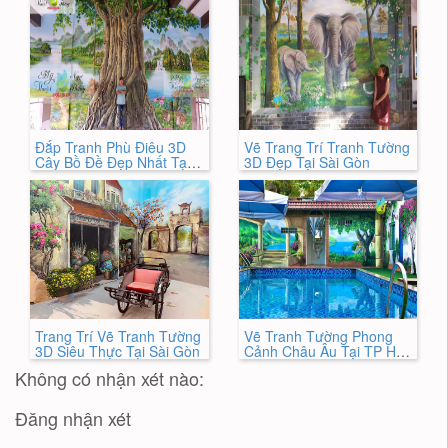
Đắp Tranh Phù Điêu 3D
Vẽ Trang Trí Tranh Tường
Cây Bồ Đề Đẹp Nhất Tại
3D Đẹp Tại Sài Gòn
TPHCM
Trang Trí Vẽ Tranh Tường
Vẽ Tranh Tường Phong
3D Siêu Thực Tại Sài Gòn
Cảnh Châu Âu Tại TP Hồ
Chí Minh
Không có nhận xét nào:
Đăng nhận xét