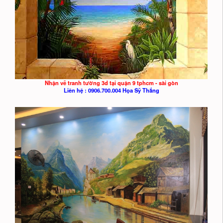
Nhận vẽ tranh tường 3d tại quận 9 tphcm - sài gòn
Liên hệ : 0906.700.004 Họa Sỹ Thắng