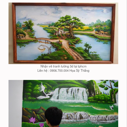
Nhận vẽ tranh tường 3d tại tphcm
Liên hệ : 0906.700.004 Họa Sỹ Thắng