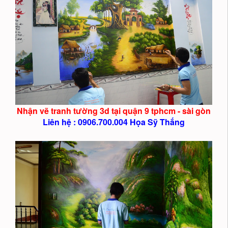
Nhận vẽ tranh tường 3d tại quận 9 tphcm - sài gòn
Liên hệ : 0906.700.004 Họa Sỹ Thắng