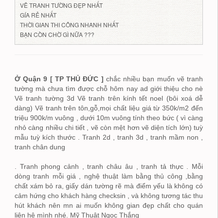
VẼ TRANH TƯỜNG ĐẸP NHẤT
GÍA RẺ NHẤT
THỜI GIAN THI CÔNG NHANH NHẤT
BẠN CÒN CHỜ GÌ NỮA ???
Ở Quận 9 [ TP THỦ ĐỨC ]
chắc nhiều bạn muốn vẽ tranh
tường mà chưa tìm được chỗ hôm nay ad giới thiệu cho nè
Vẽ tranh tường 3d Vẽ tranh trên kính tết noel (bôi xoá dễ
dàng) Vẽ tranh trên tôn,gỗ,mọi chất liệu giá từ 350k/m2 đến
triệu 900k/m vuông , dưới 10m vuông tính theo bức ( vì càng
nhỏ càng nhiều chi tiết , vẽ còn mệt hơn vẽ diện tích lớn) tuỳ
mẫu tuỳ kích thước . Tranh 2d , tranh 3d , tranh mầm non ,
tranh chân dung
. Tranh phong cảnh , tranh châu âu , tranh tả thực . Mỗi
dòng tranh mỗi giá , nghệ thuật làm bằng thủ công ,bằng
chất xám bỏ ra, giấy dán tường rẽ mà điểm yếu là không có
cảm hứng cho khách hàng checksin , và không tương tác thu
hút khách nên mn ai muốn không gian đẹp chất cho quán
liên hệ mình nhé. Mỹ Thuật Ngọc Thắng