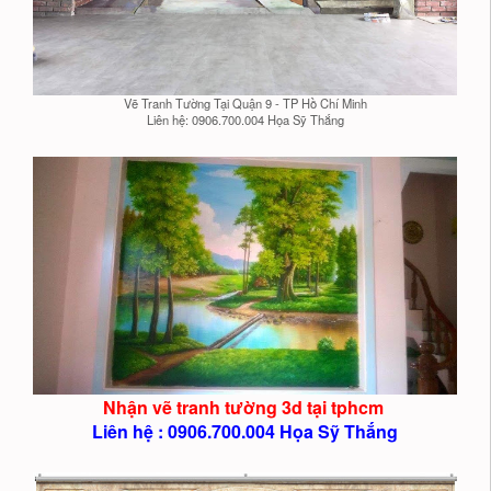
Vẽ Tranh Tường Tại Quận 9 - TP Hồ Chí Minh
Liên hệ: 0906.700.004 Họa Sỹ Thắng
Nhận vẽ tranh tường 3d tại tphcm
Liên hệ : 0906.700.004 Họa Sỹ Thắng