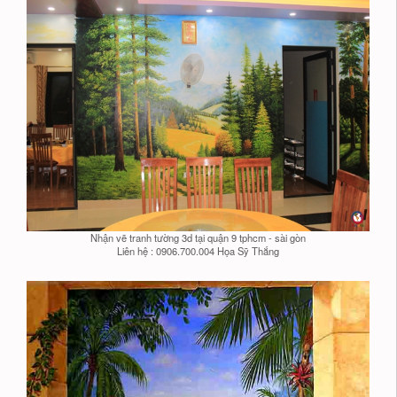
Nhận vẽ tranh tường 3d tại quận 9 tphcm - sài gòn
Liên hệ : 0906.700.004 Họa Sỹ Thắng