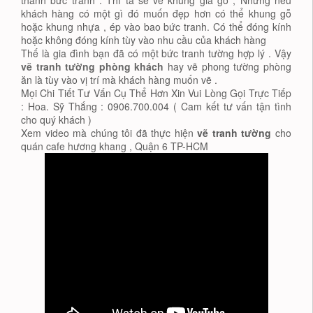
khách hàng có một gì đó muốn đẹp hơn có thể khung gỗ
hoặc khung nhựa , ép vào bao bức tranh. Có thể đóng kính
hoặc không đóng kính tùy vào nhu cầu của khách hàng
Thế là gia đình bạn đã có một bức tranh tường hợp lý . Vậy
vẽ tranh tường phòng khách
hay vẽ phong tường phòng
ăn là tùy vào vị trí mà khách hàng muốn vẽ .
Mọi Chi Tiết Tư Vấn Cụ Thể Hơn Xin Vui Lòng Gọi Trực Tiếp
: Hoa. Sỹ Thắng : 0906.700.004 ( Cam kết tư vấn tận tình
cho quý khách )
Xem video mà chúng tôi đã thực hiện
vẽ tranh tường
cho
quán cafe hương khang , Quận 6 TP-HCM