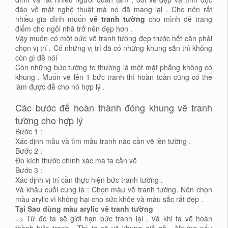
đáo về mặt nghệ thuật mà nó đã mang lại . Cho nên rất
nhiều gia đình muốn
vẽ tranh tường
cho mình đễ trang
điểm cho ngôi nhà trở nên đẹp hơn .
Vậy muốn có một bức vẽ tranh tường đẹp trước hết cần phải
chọn vị trí . Có những vị trí đã có những khung sẵn thì không
còn gì đễ nói
Còn những bức tường to thường là một mặt phẳng không có
khung . Muốn vẽ lên 1 bức tranh thì hoàn toàn cũng có thể
làm được đễ cho nó hợp lý .
Các bước đễ hoàn thành đóng khung vẽ tranh
tường cho hợp lý
Bước 1 :
Xác định mẫu và tìm mẫu tranh nào cần vẽ lên tường .
Bước 2 :
Đo kích thước chính xác mà ta cần vẽ
Bước 3 :
Xác định vị trí cần thực hiện bức tranh tường .
Và khâu cuối cùng là : Chọn màu vẽ tranh tường. Nên chọn
màu arylic vì không hại cho sức khỏe và màu sắc rất đẹp .
Tại Sao dùng màu arylic vẽ tranh tường
=> Từ đó ta sẽ giới hạn bức tranh lại . Và khi ta vẽ hoàn
thành bức tranh . Thì ta sẽ vẽ khung giả gỗ , Nhưng nếu