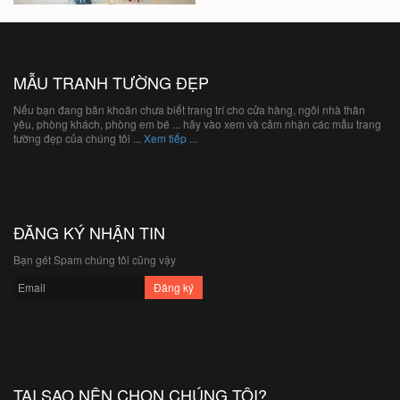
MẪU TRANH TƯỜNG ĐẸP
Nếu bạn đang băn khoăn chưa biết trang trí cho cửa hàng, ngôi nhà thân
yêu, phòng khách, phòng em bé ... hãy vào xem và cảm nhận các mẫu trang
tường đẹp của chúng tôi ...
Xem tiếp ...
ĐĂNG KÝ NHẬN TIN
Bạn gét Spam chúng tôi cũng vậy
TẠI SAO NÊN CHỌN CHÚNG TÔI?