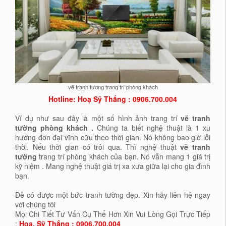
vẽ tranh tường trang trí phòng khách
Hotline: Hoạ
Sỹ Thắng : 0906.700.004
Ví dụ như sau đây là một số hình ảnh trang trí
vẽ tranh
tường phòng khách .
Chúng ta biết nghệ thuật là 1 xu
hướng đơn đại vĩnh cữu theo thời gian. Nó không bao giờ lỗi
thời. Nếu thời gian có trôi qua. Thì nghệ thuật
vẽ tranh
tường
trang trí phòng khách của bạn. Nó vẫn mang 1 giá trị
kỹ niệm . Mang nghệ thuật giá trị xa xưa giữa lại cho gia đình
bạn.
Đễ có được một bức tranh tường đẹp. Xin hãy liên hệ ngay
với chúng tôi
Mọi Chi Tiết Tư Vấn Cụ Thể Hơn Xin Vui Lòng Gọi Trực Tiếp
:
Hoa. Sỹ Thắng : 0906.700.004