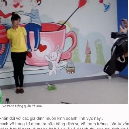
vẽ tranh tường quán trà sữa
 khăn đối với các gia đình muốn kinh doanh lĩnh vực này .
ách vẽ trang trí quán trà sữa bằng dịch vụ vẽ tranh tường . Và tư vấ