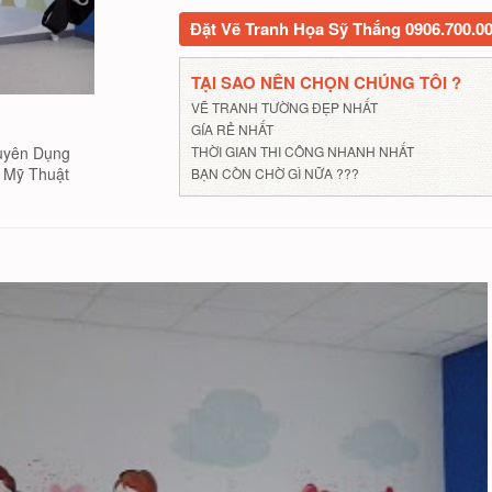
Đặt Vẽ Tranh Họa Sỹ Thắng 0906.700.0
TẠI SAO NÊN CHỌN CHÚNG TÔI ?
VẼ TRANH TƯỜNG ĐẸP NHẤT
GÍA RẺ NHẤT
THỜI GIAN THI CÔNG NHANH NHẤT
uyên Dụng
Mỹ Thuật
BẠN CÒN CHỜ GÌ NỮA ???