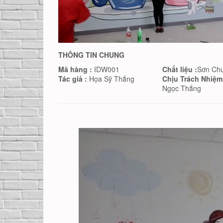
THÔNG TIN CHUNG
Mã hàng :
IDW001
Chất liệu :
Sơn Ch
Tác giả :
Họa Sỹ Thắng
Chịu Trách Nhiệm
Ngọc Thắng