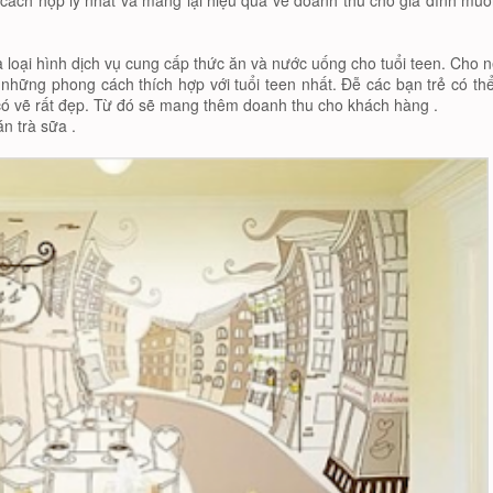
t cách hợp lý nhất và mang lại hiệu quả về doanh thu cho gia đình muố
à loại hình dịch vụ cung cấp thức ăn và nước uống cho tuổi teen. Cho n
o những phong cách thích hợp với tuổi teen nhất. Đễ các bạn trẻ có th
 có vẽ rất đẹp. Từ đó sẽ mang thêm doanh thu cho khách hàng .
án trà sữa .