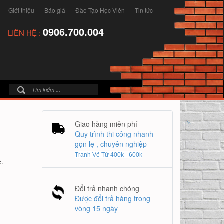
Giới thiệu
Báo giá
Đào Tạo Học Viên
Tin tức
0906.700.004
LIÊN HỆ :
Giao hàng miễn phí
Quy trình thi công nhanh
gọn lẹ , chuyên nghiệp
Tranh Vẽ Từ 400k - 600k
.
Đổi trả nhanh chóng
Được đổi trả hàng trong
vòng 15 ngày