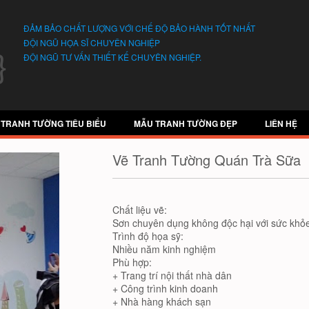
ĐẢM BẢO CHẤT LƯỢNG VỚI CHẾ ĐỘ BẢO HÀNH TỐT NHẤT
ĐỘI NGŨ HỌA SĨ CHUYÊN NGHIỆP
ĐỘI NGŨ TƯ VẤN THIẾT KẾ CHUYÊN NGHIỆP.
 TRANH TƯỜNG TIÊU BIỂU
MẪU TRANH TƯỜNG ĐẸP
LIÊN HỆ
Vẽ Tranh Tường Quán Trà Sữa
Chất liệu vẽ:
Sơn chuyên dụng không độc hại với sức khỏe
Trình độ họa sỹ:
Nhiều năm kinh nghiệm
Phù hợp:
+ Trang trí nội thất nhà dân
+ Công trình kinh doanh
+ Nhà hàng khách sạn