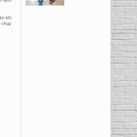
n kinh
ên khi
ể chụp