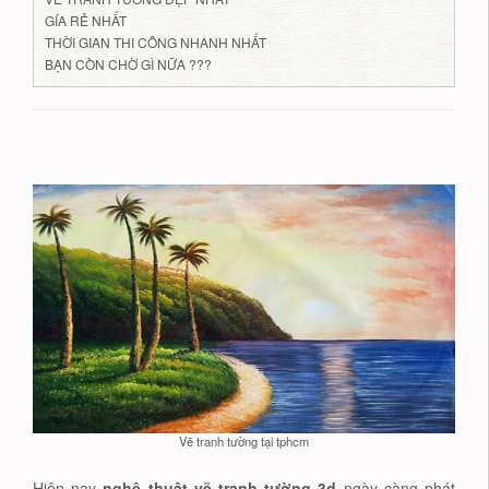
GÍA RẺ NHẤT
THỜI GIAN THI CÔNG NHANH NHẤT
BẠN CÒN CHỜ GÌ NỮA ???
Vẽ tranh tường tại tphcm
Hiện nay
nghệ thuật vẽ tranh tường 3d
ngày càng phát