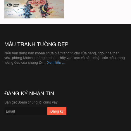
MẪU TRANH TƯỜNG ĐẸP
Nếu bạn đang băn khoăn chưa biết trang trí cho cửa hàng, ngôi nhà thân
yêu, phòng khách, phòng em bé ... hãy vào xem và cảm nhận các mẫu trang
tường đẹp của chúng tôi ...
Xem tiếp ...
ĐĂNG KÝ NHẬN TIN
Bạn gét Spam chúng tôi cũng vậy