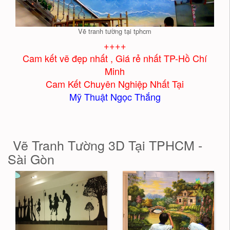
Vẽ tranh tường tại tphcm
++++
Cam kết vẽ đẹp nhất , Giá rẻ nhất TP-Hồ Chí
Minh
Cam Kết Chuyên Nghiệp Nhất Tại
Mỹ Thuật Ngọc Thắng
Vẽ Tranh Tường 3D Tại TPHCM -
Sài Gòn