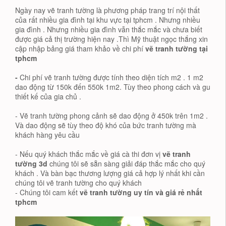
Ngày nay vẽ tranh tường là phương pháp trang trí nội thất
của rất nhiều gia đình tại khu vực tại tphcm . Nhưng nhiều
gia đình . Nhưng nhiều gia đình vẫn thắc mắc và chưa biết
được giá cả thị trường hiện nay .Thì Mỹ thuật ngọc thắng xin
cập nhập bảng giá tham khảo về chi phí
vẽ tranh tường tại
tphcm
-
Chi phí vẽ tranh tường được tính theo diện tích m2 . 1 m2
dao động từ 150k đến 550k 1m2. Tùy theo phong cách và gu
thiết kế của gia chủ .
- Vẽ tranh tường phong cảnh sẽ dao động ở 450k trên 1m2 .
Và dao động sẽ tùy theo độ khó của bức tranh tường mà
khách hàng yêu cầu
- Nếu quý khách thắc mắc về giá cà thi đơn vị
vẽ tranh
tường 3d
chúng tôi sẽ sẵn sàng giải đáp thắc mắc cho quý
khách . Và bàn bạc thương lượng giá cả hợp lý nhất khi cần
chúng tôi vẽ tranh tường cho quý khách
- Chúng tôi cam kết
vẽ tranh tường uy tín và giá rẻ nhất
tphcm