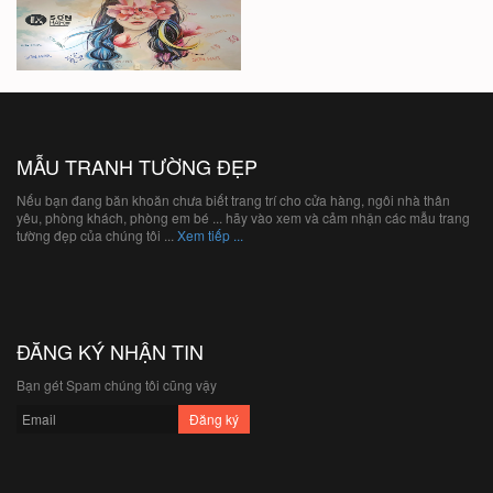
MẪU TRANH TƯỜNG ĐẸP
Nếu bạn đang băn khoăn chưa biết trang trí cho cửa hàng, ngôi nhà thân
yêu, phòng khách, phòng em bé ... hãy vào xem và cảm nhận các mẫu trang
tường đẹp của chúng tôi ...
Xem tiếp ...
ĐĂNG KÝ NHẬN TIN
Bạn gét Spam chúng tôi cũng vậy