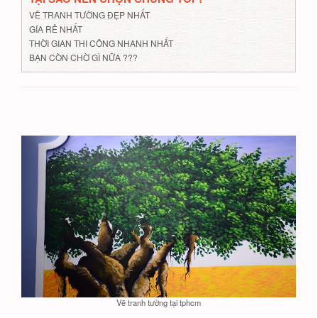
VẼ TRANH TƯỜNG ĐẸP NHẤT
GÍA RẺ NHẤT
THỜI GIAN THI CÔNG NHANH NHẤT
BẠN CÒN CHỜ GÌ NỮA ???
Vẽ tranh tường tại tphcm