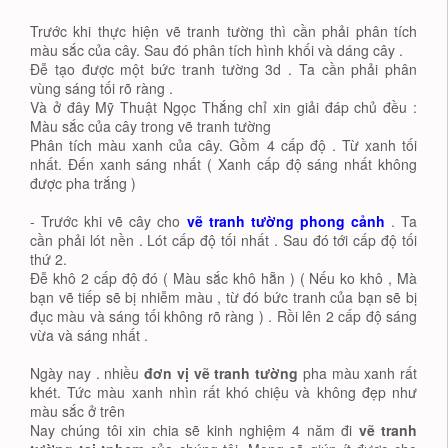
Trước khi thực hiện vẽ tranh tường thì cần phải phân tích
màu sắc của cây. Sau đó phân tích hình khối và dáng cây .
Đễ tạo được một bức tranh tường 3d . Ta cần phải phân
vùng sáng tối rõ ràng .
Và ở đây Mỹ Thuật Ngọc Thắng chỉ xin giải đáp chủ đều :
Màu sắc của cây trong vẽ tranh tường
Phân tích màu xanh của cây. Gồm 4 cấp độ . Từ xanh tối
nhất. Đến xanh sáng nhất ( Xanh cấp độ sáng nhất không
được pha trắng )
- Trước khi vẽ cây cho
vẽ tranh tường phong cảnh
. Ta
cần phải lót nền . Lót cấp độ tối nhất . Sau đó tới cấp độ tối
thứ 2.
Đễ khô 2 cấp độ đó ( Màu sắc khô hẵn ) ( Nếu ko khô , Mà
bạn vẽ tiếp sẽ bị nhiễm màu , từ đó bức tranh của bạn sẽ bị
đục màu và sáng tối không rõ ràng ) . Rồi lên 2 cấp độ sáng
vừa và sáng nhất .
Ngày nay . nhiều
đơn vị vẽ tranh tường
pha màu xanh rất
khét. Tức màu xanh nhìn rất khó chiệu và không đẹp như
màu sắc ở trên
Nay chúng tôi xin chia sẽ kinh nghiệm 4 năm đi
vẽ tranh