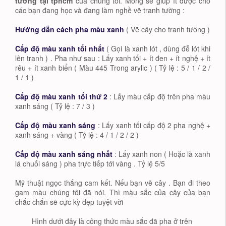
tường tại tphcm
của chúng tôi. Mong sẽ giúp ít được cho
các bạn đang học và đang làm nghề vẽ tranh tường :
Hướng dẫn cách pha màu xanh
( Vẽ cây cho tranh tường )
Cấp độ màu xanh tối nhất
( Gọi là xanh lót , dùng đễ lót khi
lên tranh ) . Pha như sau : Lấy xanh tối + ít đen + ít nghệ + ít
rêu + ít xanh biển ( Màu 445 Trong arylic ) ( Tỷ lệ : 5 / 1 / 2 /
1 / 1 )
Cấp độ màu xanh tối thứ 2
: Lấy màu cấp độ trên pha màu
xanh sáng ( Tỷ lệ : 7 / 3 )
Cấp độ màu xanh sáng
: Lấy xanh tối cấp độ 2 pha nghệ +
xanh sáng + vàng ( Tỷ lệ : 4 / 1 / 2 / 2 )
Cấp độ màu xanh sáng nhất
: Lấy xanh non ( Hoặc là xanh
lá chuối sáng ) pha trực tiếp tới vàng . Tỷ lệ 5/5
Mỹ thuật ngọc thắng cam kết. Nếu bạn vẽ cây . Bạn đi theo
gam màu chúng tôi đã nói. Thì màu sắc của cây của bạn
chắc chắn sẽ cực kỳ đẹp tuyệt vời
Hình dưới đây là công thức màu sắc đã pha ở trên