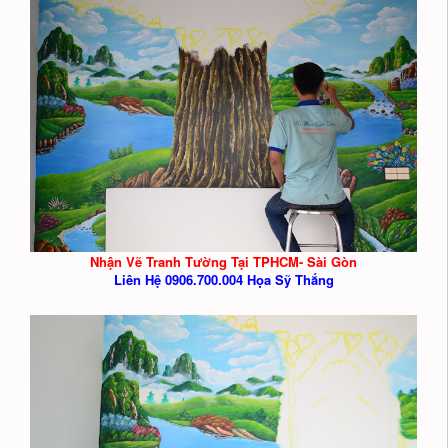
Nhận Vẽ Tranh Tường Tại TPHCM- Sài Gòn
Liên Hệ 0906.700.004 Họa Sỹ Thắng