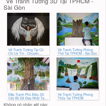
Vẽ Tranh Tường 3D Tại TPHCM -
Sài Gòn
Vẽ Tranh Tường Tại Củ
Vẽ Tranh Tường Phòng
Chi Uy Tín - Chuyên
Thờ Tại TPHCM - Sài Gòn
Nghiệp
Đắp Tranh Phù Điêu 3D
Vẽ Tranh Tường Phong
Cây Bồ Đề Đẹp Nhất Tại
Thủy Tại TPHCM
TPHCM
Không có nhận xét nào: