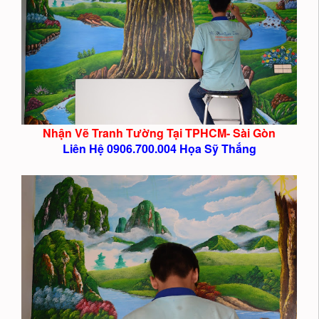
Nhận Vẽ Tranh Tường Tại TPHCM- Sài Gòn
Liên Hệ 0906.700.004 Họa Sỹ Thắng