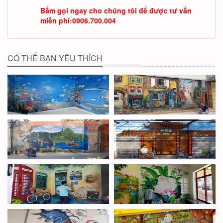
Bấm gọi ngay cho chúng tôi để được tư vấn
miễn phí
:
0906.700.004
CÓ THỂ BẠN YÊU THÍCH