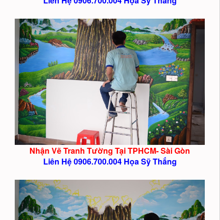
Liên Hệ 0906.700.004 Họa Sỹ Thắng
Nhận Vẽ Tranh Tường Tại TPHCM- Sài Gòn
Liên Hệ 0906.700.004 Họa Sỹ Thắng