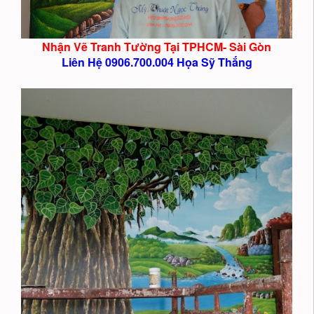
Nhận Vẽ Tranh Tường Tại TPHCM- Sài Gòn
Liên Hệ 0906.700.004 Họa Sỹ Thắng