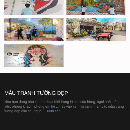
MẪU TRANH TƯỜNG ĐẸP
Nếu bạn đang băn khoăn chưa biết trang trí cho cửa hàng, ngôi nhà thân
yêu, phòng khách, phòng em bé ... hãy vào xem và cảm nhận các mẫu trang
tường đẹp của chúng tôi ...
Xem tiếp ...