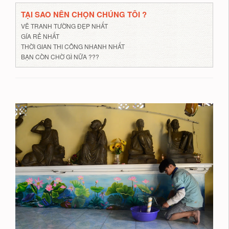
TẠI SAO NÊN CHỌN CHÚNG TÔI ?
VẼ TRANH TƯỜNG ĐẸP NHẤT
GÍA RẺ NHẤT
THỜI GIAN THI CÔNG NHANH NHẤT
BẠN CÒN CHỜ GÌ NỮA ???