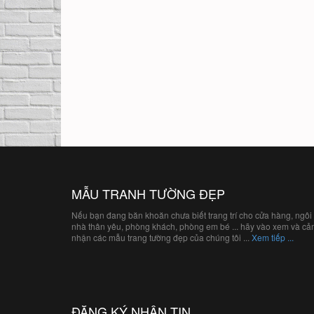
MẪU TRANH TƯỜNG ĐẸP
Nếu bạn đang băn khoăn chưa biết trang trí cho cửa hàng, ngôi
nhà thân yêu, phòng khách, phòng em bé ... hãy vào xem và c
nhận các mẫu trang tường đẹp của chúng tôi ...
Xem tiếp ...
ĐĂNG KÝ NHẬN TIN