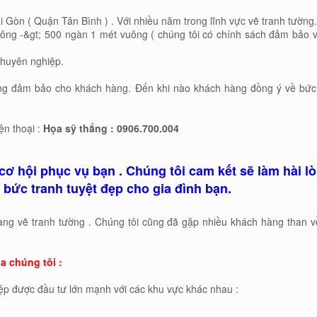
i Gòn ( Quận Tân Bình ) . Với nhiều năm trong lĩnh vực vẽ tranh tường.
ông -&gt; 500 ngàn 1 mét vuông ( chúng tôi có chính sách đảm bảo 
chuyên nghiệp.
ờng đảm bảo cho khách hàng. Đến khi nào khách hàng đồng ý về bức
iện thoại :
Họa sỹ thắng : 0906.700.004
cơ hội phục vụ bạn . Chúng tôi cam kết sẽ làm hài l
 bức tranh tuyệt đẹp cho gia đình bạn.
ngang vẽ tranh tường . Chúng tôi cũng đã gặp nhiều khách hàng than v
a chúng tôi :
ệp được đầu tư lớn mạnh với các khu vực khác nhau :