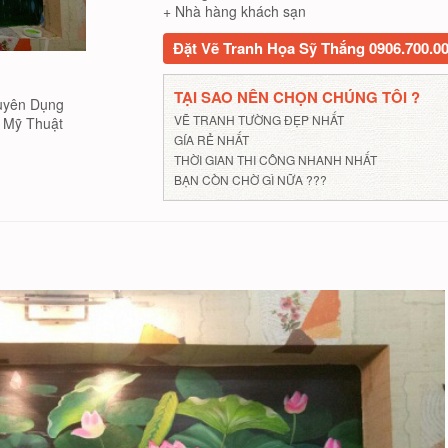
+ Nhà hàng khách sạn
Đặt Vẽ Tranh Họa Sỹ Thắng 0906.700.0
TẠI SAO NÊN CHỌN CHÚNG TÔI ?
uyên Dụng
VẼ TRANH TƯỜNG ĐẸP NHẤT
Mỹ Thuật
GÍA RẺ NHẤT
THỜI GIAN THI CÔNG NHANH NHẤT
BẠN CÒN CHỜ GÌ NỮA ???