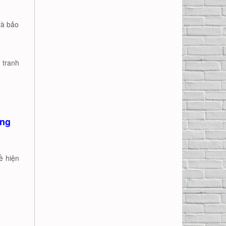
và bảo
 tranh
òng
ề hiện