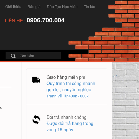
Giới thiệu
Báo giá
Đào Tạo Học Viên
Tin tức
0906.700.004
LIÊN HỆ :
Giao hàng miễn phí
Quy trình thi công nhanh
gọn lẹ , chuyên nghiệp
Tranh Vẽ Từ 400k - 600k
.
Đổi trả nhanh chóng
Được đổi trả hàng trong
vòng 15 ngày