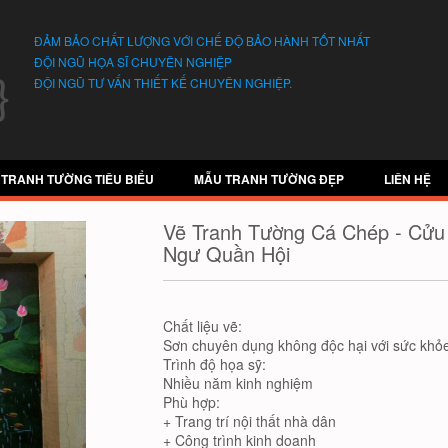
ĐẢM BẢO CHẤT LƯỢNG VỚI CHẾ ĐỘ BẢO HÀNH TỐT NHẤT
ĐỘI NGŨ HỌA SĨ CHUYÊN NGHIỆP
ĐỘI NGŨ TƯ VẤN THIẾT KẾ CHUYÊN NGHIỆP.
 TRANH TƯỜNG TIÊU BIỂU
MẪU TRANH TƯỜNG ĐẸP
LIÊN HỆ
Vẽ Tranh Tường Cá Chép - Cửu
Ngư Quần Hội
Chất liệu vẽ:
Sơn chuyên dụng không độc hại với sức khỏe
Trình độ họa sỹ:
Nhiều năm kinh nghiệm
Phù hợp:
+ Trang trí nội thất nhà dân
+ Công trình kinh doanh