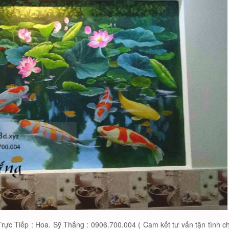
rực Tiếp : Hoa. Sỹ Thắng : 0906.700.004 ( Cam kết tư vấn tận tình c