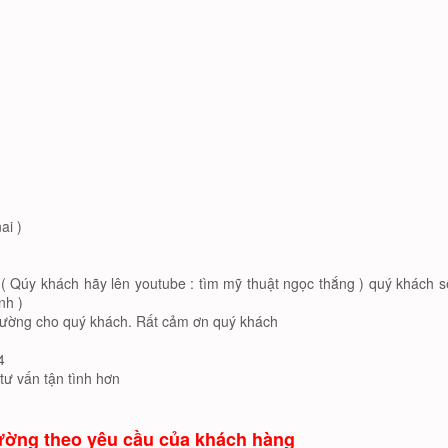
ai )
e ( Qúy khách hãy lên youtube : tìm mỹ thuật ngọc thắng ) quý khách s
nh )
 tường cho quý khách. Rất cảm ơn quý khách
4
 tư vấn tận tình hơn
ường theo yêu cầu của khách hàng