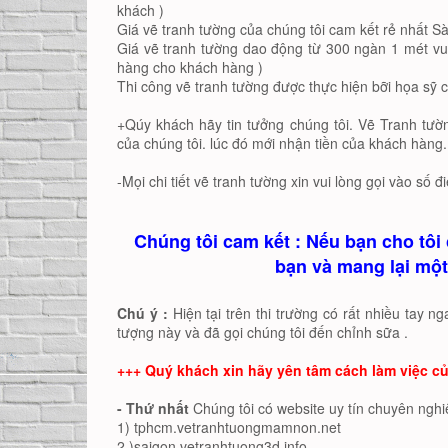
khách )
Giá vẽ tranh tường của chúng tôi cam kết rẻ nhất Sà
Giá vẽ tranh tường dao động từ 300 ngàn 1 mét vu
hàng cho khách hàng )
Thi công vẽ tranh tường được thực hiện bỡi họa sỹ 
+Qúy khách hãy tin tưởng chúng tôi. Vẽ Tranh tư
của chúng tôi. lúc đó mới nhận tiền của khách hàng.
-Mọi chi tiết vẽ tranh tường xin vui lòng gọi vào số đ
Chúng tôi cam kết : Nếu bạn cho tôi 
bạn và mang lại một
Chú ý :
Hiện tại trên thi trường có rất nhiều tay 
tượng này và đã gọi chúng tôi đến chỉnh sữa .
+++ Quý khách xin hãy yên tâm cách làm việc củ
- Thứ nhất
Chúng tôi có website uy tín chuyên nghi
1) tphcm.vetranhtuongmamnon.net
2 )saigon.vetranhtuong3d.info