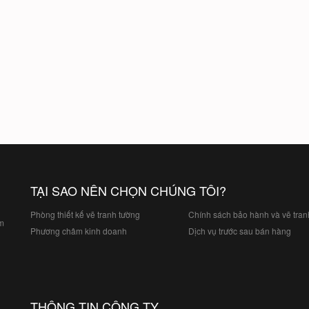
TẠI SAO NÊN CHỌN CHÚNG TÔI?
Phòng thiết kế vẽ tranh tường
Chính sách bảo hành và vẽ tran
ảm
Phương châm kinh doanh
Dịch vụ trước sau bán hàng
THÔNG TIN CÔNG TY