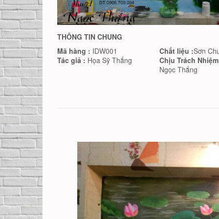
THÔNG TIN CHUNG
Mã hàng :
IDW001
Chất liệu :
Sơn Ch
Tác giả :
Họa Sỹ Thắng
Chịu Trách Nhiệm
Ngọc Thắng