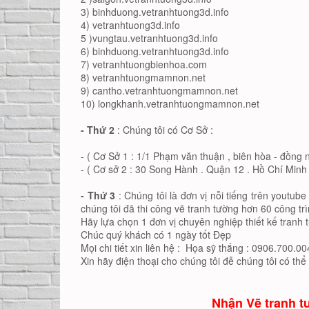
3) binhduong.vetranhtuong3d.info
4) vetranhtuong3d.info
5 )vungtau.vetranhtuong3d.info
6) binhduong.vetranhtuong3d.info
7) vetranhtuongbienhoa.com
8) vetranhtuongmamnon.net
9) cantho.vetranhtuongmamnon.net
10) longkhanh.vetranhtuongmamnon.net
- Thứ 2
: Chúng tôi có Cơ Sở :
- ( Cơ Sở 1 : 1/1 Phạm văn thuận , biên hòa - đồng n
- ( Cơ sở 2 : 30 Song Hành . Quận 12 . Hồ Chí Minh
- Thứ 3
: Chúng tôi là đơn vị nỗi tiếng trên youtub
chúng tôi đã thi công vẽ tranh tường hơn 60 công trì
Hãy lựa chọn 1 đơn vị chuyên nghiệp thiết kế tranh
Chúc quý khách có 1 ngày tốt Đẹp
Mọi chi tiết xin liên hệ : Họa sỹ thắng : 0906.700.00
Xin hãy điện thoại cho chúng tôi đễ chúng tôi có thể
Nhận Vẽ tranh t