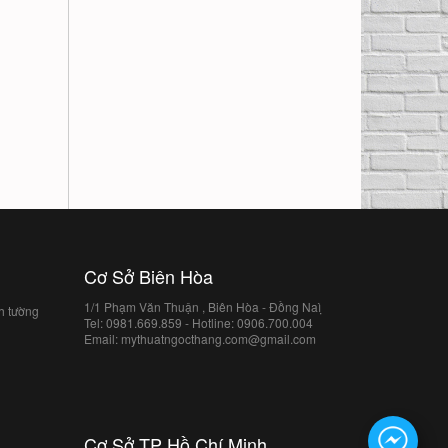
Cơ Sở Biên Hòa
1/1 Phạm Văn Thuận , Biên Hòa - Đồng Naì ̣
h tường
Tel: 0981.669.859 - Hotline: 0906.700.004
Email: mythuatngocthang.com@gmail.com
Cơ Sở TP Hồ Chí Minh