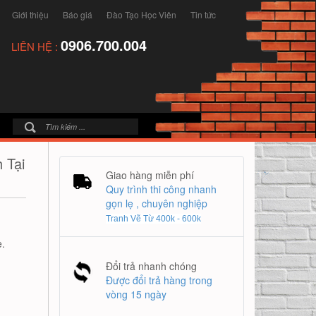
Giới thiệu
Báo giá
Đào Tạo Học Viên
Tin tức
0906.700.004
LIÊN HỆ :
 Tại
Giao hàng miễn phí
Quy trình thi công nhanh
gọn lẹ , chuyên nghiệp
Tranh Vẽ Từ 400k - 600k
.
Đổi trả nhanh chóng
Được đổi trả hàng trong
vòng 15 ngày