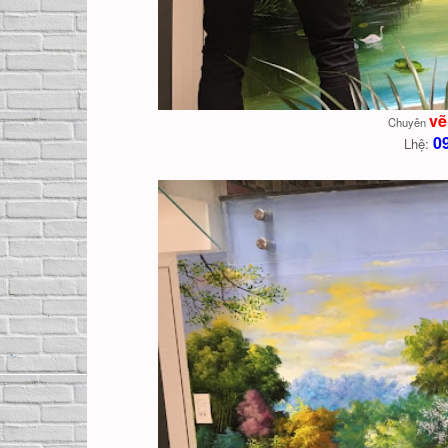
vẽ
Chuyên
0
Lhệ: