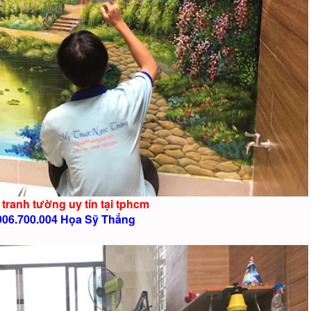
 tranh tường uy tín tại tphcm
906.700.004 Họa Sỹ Thắng