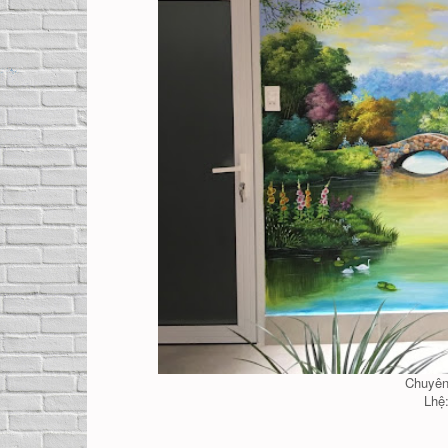
Chuyê
Lhệ