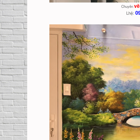
vẽ
Chuyên
0
Lhệ: