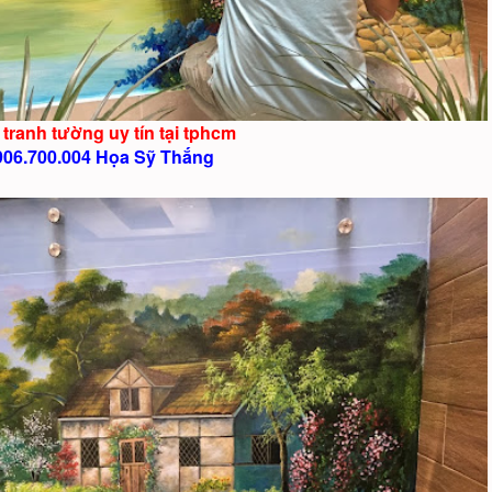
 tranh tường uy tín tại tphcm
906.700.004 Họa Sỹ Thắng