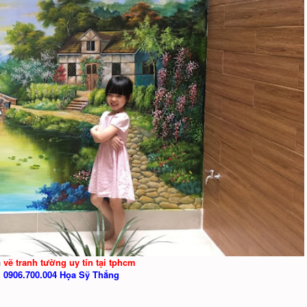
n
vẽ tranh tường uy tín tại tphcm
:
0906.700.004 Họa Sỹ Thắng