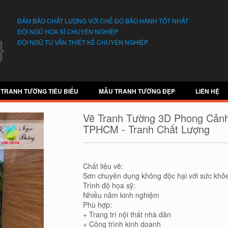
ĐẢM BẢO CHẤT LƯỢNG VỚI CHẾ ĐỘ BẢO HÀNH TỐT NHẤT
ĐỘI NGŨ HỌA SĨ CHUYÊN NGHIỆP
ĐỘI NGŨ TƯ VẤN THIẾT KẾ CHUYÊN NGHIỆP.
 TRANH TƯỜNG TIÊU BIỂU
MẪU TRANH TƯỜNG ĐẸP
LIÊN HỆ
Vẽ Tranh Tường 3D Phong Cảnh
TPHCM - Tranh Chất Lượng
Chất liệu vẽ:
Sơn chuyên dụng không độc hại với sức khỏe
Trình độ họa sỹ:
Nhiều năm kinh nghiệm
Phù hợp:
+ Trang trí nội thất nhà dân
+ Công trình kinh doanh