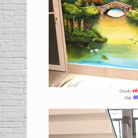
vẽ
Chuyên
0
Lhệ: