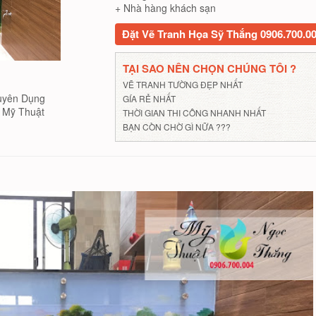
+ Nhà hàng khách sạn
Đặt Vẽ Tranh Họa Sỹ Thắng 0906.700.0
TẠI SAO NÊN CHỌN CHÚNG TÔI ?
VẼ TRANH TƯỜNG ĐẸP NHẤT
uyên Dụng
GÍA RẺ NHẤT
Mỹ Thuật
THỜI GIAN THI CÔNG NHANH NHẤT
BẠN CÒN CHỜ GÌ NỮA ???