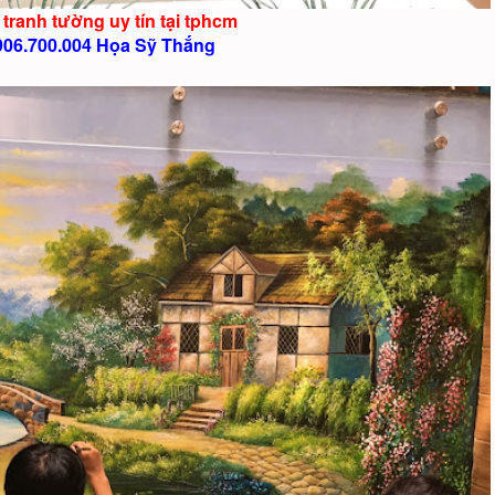
 tranh tường uy tín tại tphcm
906.700.004 Họa Sỹ Thắng