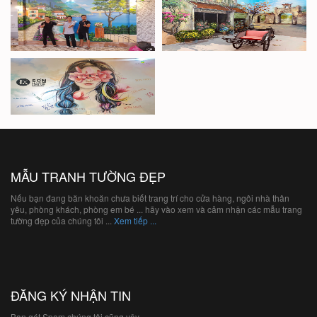
MẪU TRANH TƯỜNG ĐẸP
Nếu bạn đang băn khoăn chưa biết trang trí cho cửa hàng, ngôi nhà thân
yêu, phòng khách, phòng em bé ... hãy vào xem và cảm nhận các mẫu trang
tường đẹp của chúng tôi ...
Xem tiếp ...
ĐĂNG KÝ NHẬN TIN
Bạn gét Spam chúng tôi cũng vậy