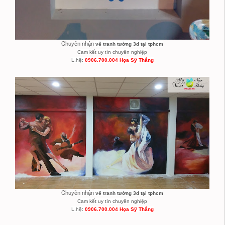
Chuyên nhận
vẽ tranh tường 3d tại tphcm
Cam kết uy tín chuyên nghiệp
L.hệ:
0906.700.004 Họa Sỹ Thắng
Chuyên nhận
vẽ tranh tường 3d tại tphcm
Cam kết uy tín chuyên nghiệp
L.hệ:
0906.700.004 Họa Sỹ Thắng