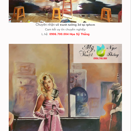
Chuyên nhận
vẽ tranh tường 3d tại tphcm
Cam kết uy tín chuyên nghiệp
L.hệ:
0906.700.004 Họa Sỹ Thắng