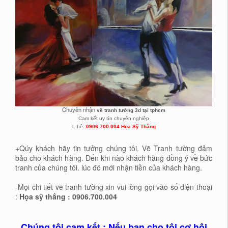
Chuyên nhận
vẽ tranh tường 3d tại tphcm
Cam kết uy tín chuyên nghiệp
L.hệ:
0906.700.004 Họa Sỹ Thắng
+Qúy khách hãy tin tưởng chúng tôi. Vẽ Tranh tường đảm
bảo cho khách hàng. Đến khi nào khách hàng đồng ý về bức
tranh của chúng tôi. lúc đó mới nhận tiền của khách hàng.
-Mọi chi tiết vẽ tranh tường xin vui lòng gọi vào số điện thoại
:
Họa sỹ thắng : 0906.700.004
Chúng tôi cam kết : Nếu bạn cho tôi cơ hội