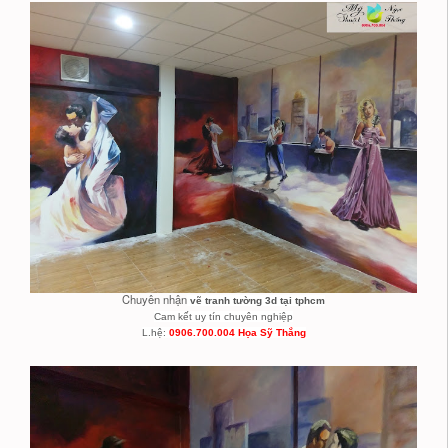
Chuyên nhận
vẽ tranh tường 3d tại tphcm
Cam kết uy tín chuyên nghiệp
L.hệ:
0906.700.004 Họa Sỹ Thắng