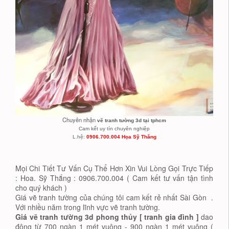
Chuyên nhận
vẽ tranh tường 3d tại tphcm
Cam kết uy tín chuyên nghiệp
L.hệ:
0906.700.004 Họa Sỹ Thắng
Mọi Chi Tiết Tư Vấn Cụ Thể Hơn Xin Vui Lòng Gọi Trực Tiếp
: Hoa. Sỹ Thắng : 0906.700.004 ( Cam kết tư vấn tận tình
cho quý khách )
Giá vẽ tranh tường của chúng tôi cam kết rẻ nhất Sài Gòn .
Với nhiều năm trong lĩnh vực vẽ tranh tường.
Giá vẽ tranh tường 3d phong thủy [ tranh gia đình ]
dao
động từ 700 ngàn 1 mét vuông - 900 ngàn 1 mét vuông (