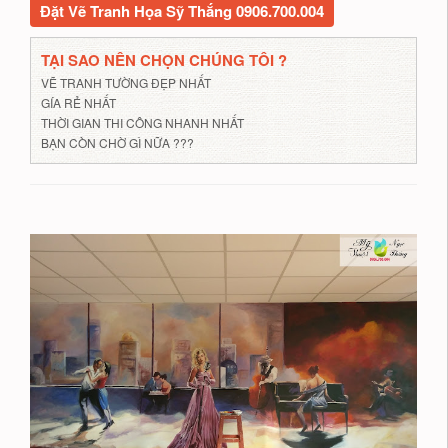
Đặt Vẽ Tranh Họa Sỹ Thắng 0906.700.004
TẠI SAO NÊN CHỌN CHÚNG TÔI ?
VẼ TRANH TƯỜNG ĐẸP NHẤT
GÍA RẺ NHẤT
THỜI GIAN THI CÔNG NHANH NHẤT
BẠN CÒN CHỜ GÌ NỮA ???