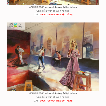
Chuyên nhận
vẽ tranh tường 3d tại tphcm
Cam kết uy tín chuyên nghiệp
L.hệ:
0906.700.004 Họa Sỹ Thắng
Chuyên nhận
vẽ tranh tường 3d tại tphcm
Cam kết uy tín chuyên nghiệp
L.hệ:
0906.700.004 Họa Sỹ Thắng