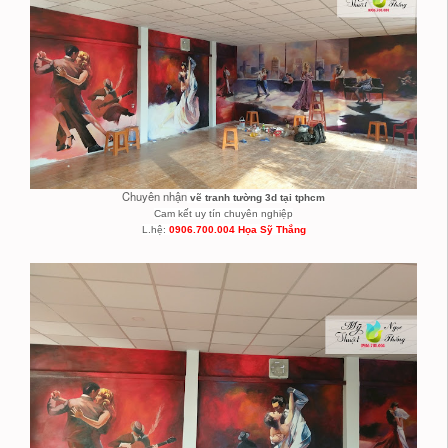
Chuyên nhận
vẽ tranh tường 3d tại tphcm
Cam kết uy tín chuyên nghiệp
L.hệ:
0906.700.004 Họa Sỹ Thắng