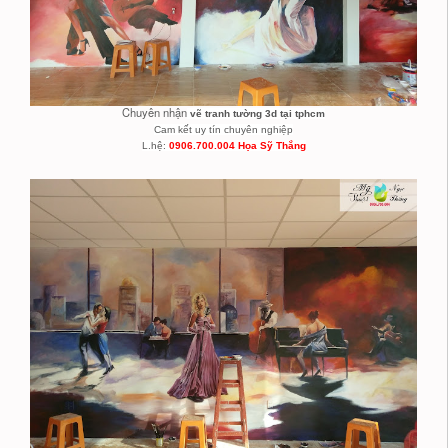
Chuyên nhận
vẽ tranh tường 3d tại tphcm
Cam kết uy tín chuyên nghiệp
L.hệ:
0906.700.004 Họa Sỹ Thắng