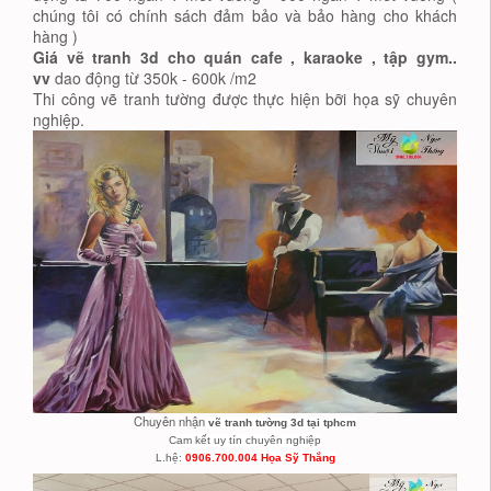
chúng tôi có chính sách đảm bảo và bảo hàng cho khách
hàng )
Giá vẽ tranh 3d cho quán cafe , karaoke , tập gym..
vv
dao động từ 350k - 600k /m2
Thi công vẽ tranh tường được thực hiện bỡi họa sỹ chuyên
nghiệp.
Chuyên nhận
vẽ tranh tường 3d tại tphcm
Cam kết uy tín chuyên nghiệp
L.hệ:
0906.700.004 Họa Sỹ Thắng