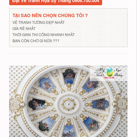
Đặt Vẽ Tranh Họa Sỹ Thắng 0906.700.004
TẠI SAO NÊN CHỌN CHÚNG TÔI ?
VẼ TRANH TƯỜNG ĐẸP NHẤT
GÍA RẺ NHẤT
THỜI GIAN THI CÔNG NHANH NHẤT
BẠN CÒN CHỜ GÌ NỮA ???