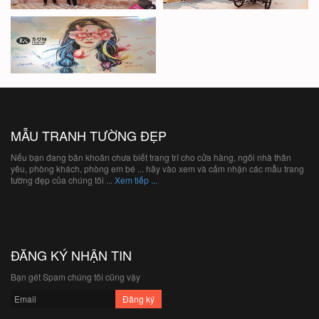
MẪU TRANH TƯỜNG ĐẸP
Nếu bạn đang băn khoăn chưa biết trang trí cho cửa hàng, ngôi nhà thân
yêu, phòng khách, phòng em bé ... hãy vào xem và cảm nhận các mẫu trang
tường đẹp của chúng tôi ...
Xem tiếp ...
ĐĂNG KÝ NHẬN TIN
Bạn gét Spam chúng tôi cũng vậy