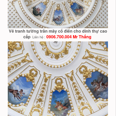
Vẽ tranh tường trần mây cổ điển cho dinh thự cao
cấp
0906.700.004 Mr Thắng
Liên hệ :