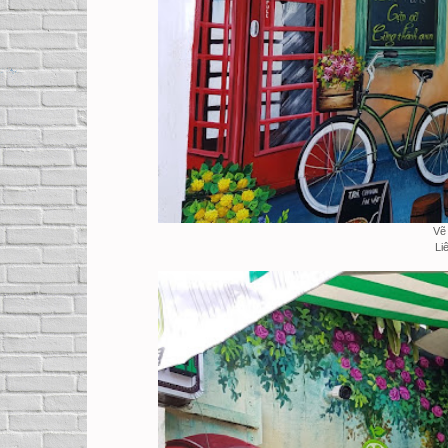
Vẽ
Li