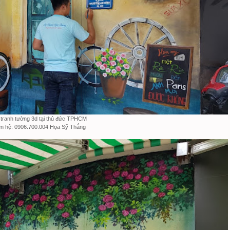
 tranh tường 3d tại thủ đức TPHCM
ên hệ: 0906.700.004 Họa Sỹ Thắng