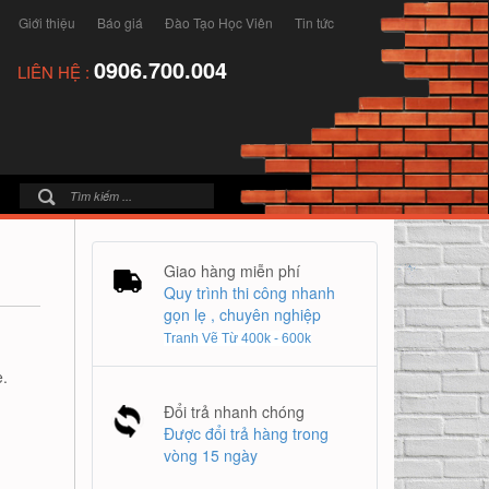
Giới thiệu
Báo giá
Đào Tạo Học Viên
Tin tức
0906.700.004
LIÊN HỆ :
Giao hàng miễn phí
Quy trình thi công nhanh
gọn lẹ , chuyên nghiệp
Tranh Vẽ Từ 400k - 600k
.
Đổi trả nhanh chóng
Được đổi trả hàng trong
vòng 15 ngày