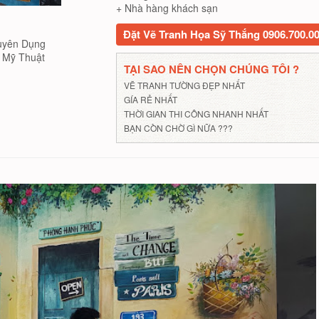
+ Nhà hàng khách sạn
Đặt Vẽ Tranh Họa Sỹ Thắng 0906.700.0
uyên Dụng
Mỹ Thuật
TẠI SAO NÊN CHỌN CHÚNG TÔI ?
VẼ TRANH TƯỜNG ĐẸP NHẤT
GÍA RẺ NHẤT
THỜI GIAN THI CÔNG NHANH NHẤT
BẠN CÒN CHỜ GÌ NỮA ???