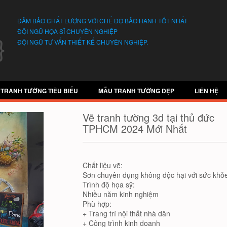
ĐẢM BẢO CHẤT LƯỢNG VỚI CHẾ ĐỘ BẢO HÀNH TỐT NHẤT
ĐỘI NGŨ HỌA SĨ CHUYÊN NGHIỆP
ĐỘI NGŨ TƯ VẤN THIẾT KẾ CHUYÊN NGHIỆP.
 TRANH TƯỜNG TIÊU BIỂU
MẪU TRANH TƯỜNG ĐẸP
LIÊN HỆ
Vẽ tranh tường 3d tại thủ đức
TPHCM 2024 Mới Nhất
Chất liệu vẽ:
Sơn chuyên dụng không độc hại với sức khỏe
Trình độ họa sỹ:
Nhiều năm kinh nghiệm
Phù hợp:
+ Trang trí nội thất nhà dân
+ Công trình kinh doanh