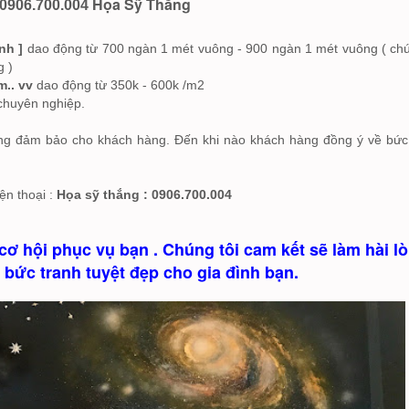
Họa Sỹ Thắng
0906.700.004
ình ]
dao động từ 700 ngàn 1 mét vuông - 900 ngàn 1 mét vuông ( chú
g )
m.. vv
dao động từ 350k - 600k /m2
 chuyên nghiệp.
ờng đảm bảo cho khách hàng. Đến khi nào khách hàng đồng ý về bức
iện thoại :
Họa sỹ thắng : 0906.700.004
cơ hội phục vụ bạn . Chúng tôi cam kết sẽ làm hài l
 bức tranh tuyệt đẹp cho gia đình bạn.