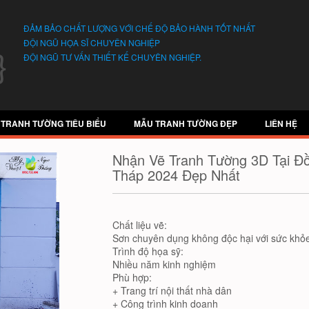
ĐẢM BẢO CHẤT LƯỢNG VỚI CHẾ ĐỘ BẢO HÀNH TỐT NHẤT
ĐỘI NGŨ HỌA SĨ CHUYÊN NGHIỆP
ĐỘI NGŨ TƯ VẤN THIẾT KẾ CHUYÊN NGHIỆP.
 TRANH TƯỜNG TIÊU BIỂU
MẪU TRANH TƯỜNG ĐẸP
LIÊN HỆ
Nhận Vẽ Tranh Tường 3D Tại Đ
Tháp 2024 Đẹp Nhất
Chất liệu vẽ:
Sơn chuyên dụng không độc hại với sức khỏe
Trình độ họa sỹ:
Nhiều năm kinh nghiệm
Phù hợp:
+ Trang trí nội thất nhà dân
+ Công trình kinh doanh