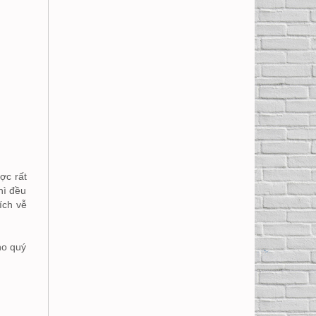
ợc rất
hì đều
ích vễ
ho quý