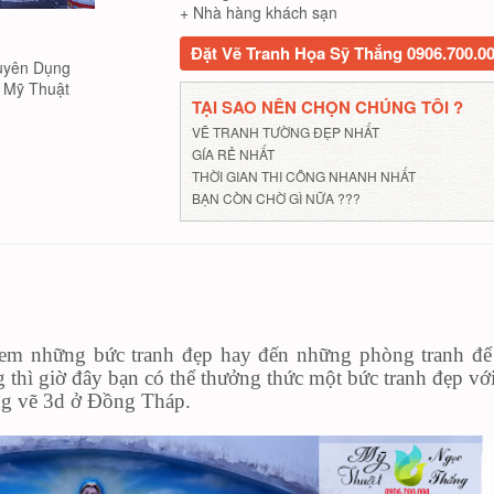
+ Nhà hàng khách sạn
Đặt Vẽ Tranh Họa Sỹ Thắng 0906.700.0
uyên Dụng
Mỹ Thuật
TẠI SAO NÊN CHỌN CHÚNG TÔI ?
VẼ TRANH TƯỜNG ĐẸP NHẤT
GÍA RẺ NHẤT
THỜI GIAN THI CÔNG NHANH NHẤT
BẠN CÒN CHỜ GÌ NỮA ???
xem những bức tranh đẹp hay đến những phòng tranh đ
g thì giờ đây bạn có thể thưởng thức một bức tranh đẹp vớ
ờng vẽ 3d ở Đồng Tháp.