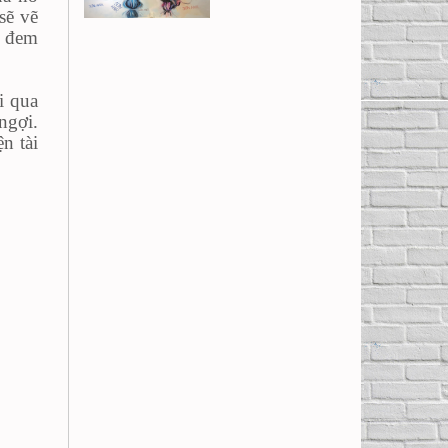
sẽ vẽ
à đem
i qua
ngợi.
n tài