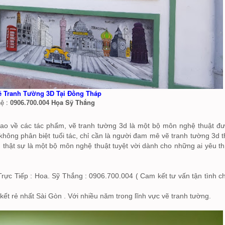
ẽ Tranh Tường 3D Tại Đồng Tháp
hệ :
Họa Sỹ Thắng
0906.700.004
ao về các tác phẩm, vẽ tranh tường 3d là một bộ môn nghệ thuật đư
hông phân biệt tuổi tác, chỉ cần là người đam mê vẽ tranh tường 3d t
p
thật sự là một bộ môn nghệ thuật tuyệt vời dành cho những ai yêu th
rực Tiếp : Hoa. Sỹ Thắng : 0906.700.004 ( Cam kết tư vấn tận tình c
kết rẻ nhất Sài Gòn . Với nhiều năm trong lĩnh vực vẽ tranh tường.