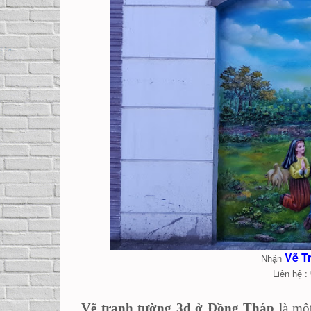
Vẽ T
Nhận
Liên hệ :
Vẽ tranh tường 3d ở Đồng Tháp
là một