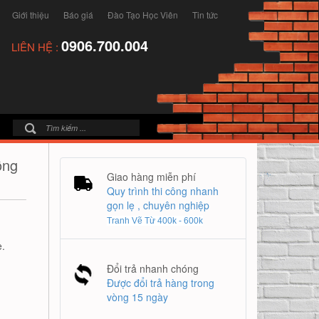
Giới thiệu
Báo giá
Đào Tạo Học Viên
Tin tức
0906.700.004
LIÊN HỆ :
ồng
Giao hàng miễn phí
Quy trình thi công nhanh
gọn lẹ , chuyên nghiệp
Tranh Vẽ Từ 400k - 600k
.
Đổi trả nhanh chóng
Được đổi trả hàng trong
vòng 15 ngày