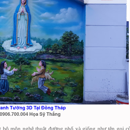
ranh Tường 3D Tại Đồng Tháp
Họa Sỹ Thắng
0906.700.004
 bộ môn nghệ thuật đường phố và giống như tên gọi c