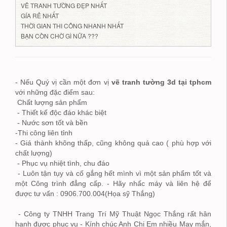
VẼ TRANH TƯỜNG ĐẸP NHẤT
GÍA RẺ NHẤT
THỜI GIAN THI CÔNG NHANH NHẤT
BẠN CÒN CHỜ GÌ NỮA ???
- Nếu Quý vị cần một đơn vị
vẽ tranh tường 3d tại tphcm
với những đặc điểm sau:
Chất lượng sản phẩm
- Thiết kế độc đáo khác biệt
- Nước sơn tốt và bền
-Thi công liên tỉnh
- Giá thành không thấp, cũng không quá cao ( phù hợp với
chất lượng)
- Phục vụ nhiệt tình, chu đáo
- Luôn tận tụy và cố gắng hết mình vì một sản phẩm tốt và
một Công trình đẳng cấp. - Hãy nhấc máy và liên hệ để
được tư vấn : 0906.700.004(Họa sỹ Thắng)
- Công ty TNHH Trang Trí Mỹ Thuật Ngọc Thắng rất hân
hạnh được phục vụ - Kính chúc Anh Chị Em nhiều May mắn,