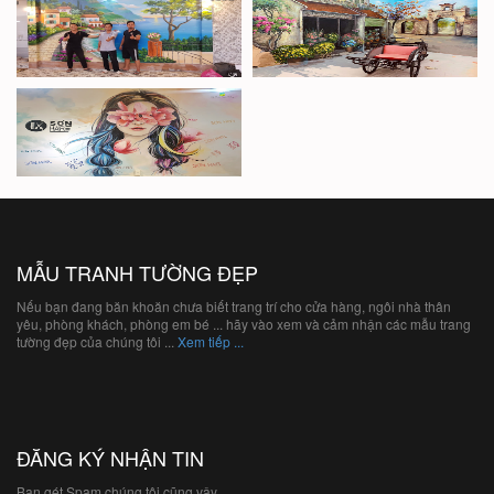
MẪU TRANH TƯỜNG ĐẸP
Nếu bạn đang băn khoăn chưa biết trang trí cho cửa hàng, ngôi nhà thân
yêu, phòng khách, phòng em bé ... hãy vào xem và cảm nhận các mẫu trang
tường đẹp của chúng tôi ...
Xem tiếp ...
ĐĂNG KÝ NHẬN TIN
Bạn gét Spam chúng tôi cũng vậy