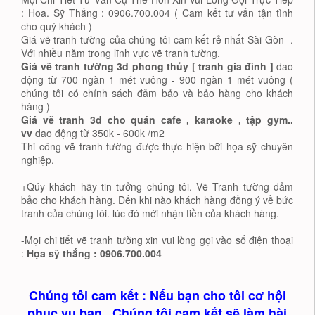
: Hoa. Sỹ Thắng : 0906.700.004 ( Cam kết tư vấn tận tình
cho quý khách )
Giá vẽ tranh tường của chúng tôi cam kết rẻ nhất Sài Gòn .
Với nhiều năm trong lĩnh vực vẽ tranh tường.
Giá vẽ tranh tường 3d phong thủy [ tranh gia đình ]
dao
động từ 700 ngàn 1 mét vuông - 900 ngàn 1 mét vuông (
chúng tôi có chính sách đảm bảo và bảo hàng cho khách
hàng )
Giá vẽ tranh 3d cho quán cafe , karaoke , tập gym..
vv
dao động từ 350k - 600k /m2
Thi công vẽ tranh tường được thực hiện bỡi họa sỹ chuyên
nghiệp.
+Qúy khách hãy tin tưởng chúng tôi. Vẽ Tranh tường đảm
bảo cho khách hàng. Đến khi nào khách hàng đồng ý về bức
tranh của chúng tôi. lúc đó mới nhận tiền của khách hàng.
-Mọi chi tiết vẽ tranh tường xin vui lòng gọi vào số điện thoại
:
Họa sỹ thắng : 0906.700.004
Chúng tôi cam kết : Nếu bạn cho tôi cơ hội
phục vụ bạn . Chúng tôi cam kết sẽ làm hài