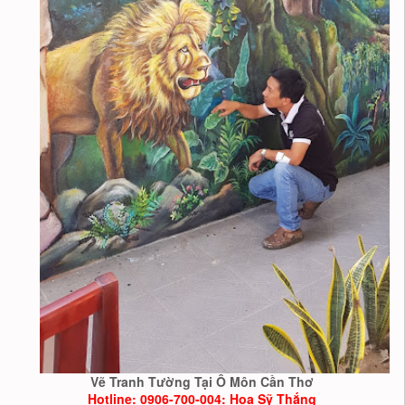
Vẽ Tranh Tường Tại Ô Môn Cần Thơ
Hotline: 0906-700-004: Hoạ Sỹ Thắng