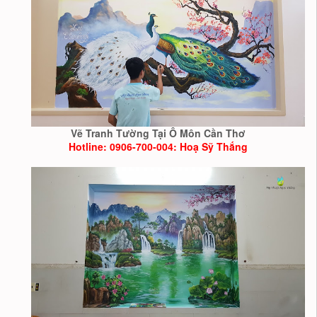
Vẽ Tranh Tường Tại Ô Môn Cần Thơ
Hotline: 0906-700-004: Hoạ Sỹ Thắng