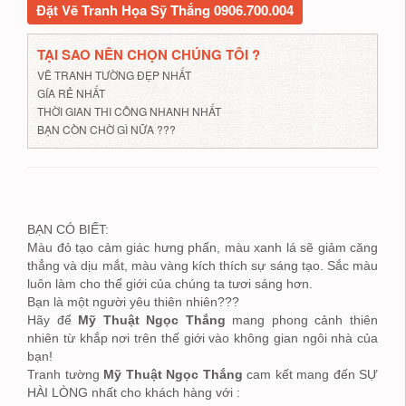
Đặt Vẽ Tranh Họa Sỹ Thắng 0906.700.004
TẠI SAO NÊN CHỌN CHÚNG TÔI ?
VẼ TRANH TƯỜNG ĐẸP NHẤT
GÍA RẺ NHẤT
THỜI GIAN THI CÔNG NHANH NHẤT
BẠN CÒN CHỜ GÌ NỮA ???
BẠN CÓ BIẾT:
Màu đỏ tạo cảm giác hưng phấn, màu xanh lá sẽ giảm căng
thẳng và dịu mắt, màu vàng kích thích sự sáng tạo. Sắc màu
luôn làm cho thế giới của chúng ta tươi sáng hơn.
Bạn là một người yêu thiên nhiên???
Hãy để
Mỹ Thuật Ngọc Thắng
mang phong cảnh thiên
nhiên từ khắp nơi trên thế giới vào không gian ngôi nhà của
bạn!
Tranh tường
Mỹ Thuật Ngọc Thắng
cam kết mang đến SỰ
HÀI LÒNG nhất cho khách hàng với :