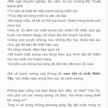
+Đội ngũ chuyên nghiệp, lâu năm, từ các trường Mỹ Thuật
thành phố
+Tư vấn và thiết kế mẫu tranh tường miễn phí
+Trực tiếp tới công trình tư vấn, đo đạc
+Đa dạng mẫu, vẽ tất cả thể loại tranh, khách hàng thoải mái
chọn lựa
+Giá rẻ, ổn định với chất lượng sản phẩm tốt nhất, báo giá
trước cho khách hàng, chỉ nhận tiền khi khách hài lòng.
+Dùng sơn acrylic không mùi, không độc hại, thoải mái lau
chùi, giữ độ bền tốt nhất hiện nay
Thi công nhanh, đảm bảo sạch sẽ
+Vẽ tranh chất lượng cao đúng theo quy trình đạt độ thẩm
mỹ cao nhất cho khách hàng
+Có phủ sơn bóng free tăng độ bền lên đến hơn 15 năm
Giá vẽ tranh tường của chúng tôi
cam kết rẻ nhất Miền
Tây
. Với nhiều năm trong lĩnh vực vẽ tranh tường.
Không gian sống của bạn đang đơn điệu, tẻ nhạt? Căn hộ,
nhà phố với các mảng tường cố định, khó khăn trong thiết
kế, trang trí?
Thay vì sử dụng những phương pháp lắp đặt hoặc trang trí