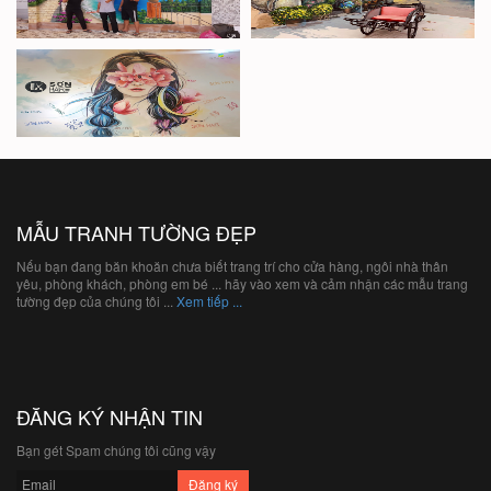
MẪU TRANH TƯỜNG ĐẸP
Nếu bạn đang băn khoăn chưa biết trang trí cho cửa hàng, ngôi nhà thân
yêu, phòng khách, phòng em bé ... hãy vào xem và cảm nhận các mẫu trang
tường đẹp của chúng tôi ...
Xem tiếp ...
ĐĂNG KÝ NHẬN TIN
Bạn gét Spam chúng tôi cũng vậy