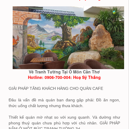
Vẽ Tranh Tường Tại Ô Môn Cần Thơ
Hotline: 0906-700-004: Hoạ Sỹ Thắng
GIẢI PHÁP TĂNG KHÁCH HÀNG CHO QUÁN CAFE
Đâu là vấn đề mà quán bạn đang gặp phải: Đồ ăn ngon,
thức uống chất lượng nhưng thưa khách.
Thiết kế quán mờ nhạt so với xung quanh. Và dường như
phong thuỷ quán chưa phù hợp với chủ nhân. GIẢI PHÁP
NẰM Ở MỘT BỨC TRANH TƯỜNG 3d ,