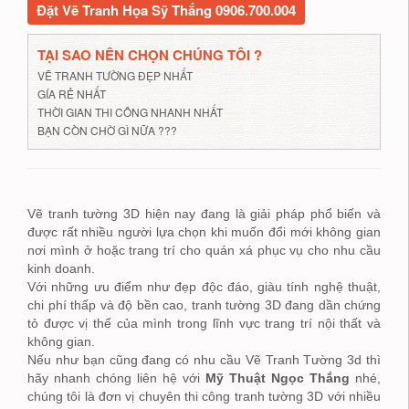
Đặt Vẽ Tranh Họa Sỹ Thắng 0906.700.004
TẠI SAO NÊN CHỌN CHÚNG TÔI ?
VẼ TRANH TƯỜNG ĐẸP NHẤT
GÍA RẺ NHẤT
THỜI GIAN THI CÔNG NHANH NHẤT
BẠN CÒN CHỜ GÌ NỮA ???
Vẽ tranh tường 3D hiện nay đang là giải pháp phổ biến và
được rất nhiều người lựa chọn khi muốn đổi mới không gian
nơi mình ở hoặc trang trí cho quán xá phục vụ cho nhu cầu
kinh doanh.
Với những ưu điểm như đẹp độc đáo, giàu tính nghệ thuật,
chi phí thấp và độ bền cao, tranh tường 3D đang dần chứng
tỏ được vị thế của mình trong lĩnh vực trang trí nội thất và
không gian.
Nếu như bạn cũng đang có nhu cầu Vẽ Tranh Tường 3d
thì
hãy nhanh chóng liên hệ với
Mỹ
Thuật Ngọc Thắng
nhé,
chúng tôi là đơn vị chuyên thi công tranh tường 3D với nhiều