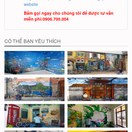
website
Bấm gọi ngay cho chúng tôi để được tư vấn
miễn phí
:
0906.700.004
CÓ THỂ BẠN YÊU THÍCH